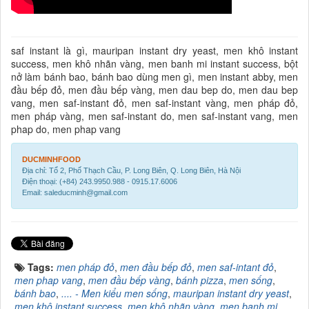
saf instant là gì, mauripan instant dry yeast, men khô instant
success, men khô nhãn vàng, men banh mi instant success, bột
nở làm bánh bao, bánh bao dùng men gì, men instant abby, men
đầu bếp đỏ, men đầu bếp vàng, men dau bep do, men dau bep
vang, men saf-instant đỏ, men saf-instant vàng, men pháp đỏ,
men pháp vàng, men saf-instant do, men saf-instant vang, men
phap do, men phap vang
DUCMINHFOOD
Địa chỉ: Tổ 2, Phố Thạch Cầu, P. Long Biên, Q. Long Biên, Hà Nội
Điện thoại: (+84) 243.9950.988 - 0915.17.6006
Email: saleducminh@gmail.com
Tags:
men pháp đỏ
,
men đầu bếp đỏ
,
men saf-intant đỏ
,
men phap vang
,
men đầu bếp vàng
,
bánh pizza
,
men sống
,
bánh bao
,
.... - Men kiểu men sống
,
mauripan instant dry yeast
,
men khô instant success
,
men khô nhãn vàng
,
men banh mi