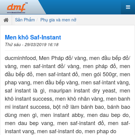
Sản Phẩm
Phụ gia và men nở
Men khô Saf-Instant
Thứ sáu - 29/03/2019 16:18
ducminhfood, Men Pháp đỏ/ vàng, men đầu bếp đỏ/
vàng, men saf-intant đỏ/ vàng, men pháp đỏ, men
đầu bếp đỏ, men saf-intant đỏ, men gói 500gr, men
phap vang, men đầu bếp vàng, men saf-intant vàng,
saf instant là gì, mauripan instant dry yeast, men
khô instant success, men khô nhãn vàng, men banh
mi instant success, bột nở làm bánh bao, bánh bao
dùng men gì, men instant abby, men dau bep do,
men dau bep vang, men saf-instant đỏ, men saf-
instant vang, men saf-instant do, men phap do