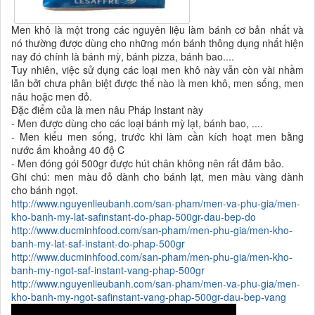
Men khô là một trong các nguyên liệu làm bánh cơ bản nhất và
nó thường được dùng cho những món bánh thông dụng nhất hiện
nay đó chính là bánh mỳ, bánh pizza, bánh bao....
Tuy nhiên, việc sử dụng các loại men khô này vẫn còn vài nhầm
lẫn bởi chưa phân biệt được thế nào là men khô, men sống, men
nâu hoặc men đỏ.
Đặc điểm của là men nâu Pháp Instant này
- Men được dùng cho các loại bánh mỳ lạt, bánh bao, ....
- Men kiểu men sống, trước khi làm cần kích hoạt men bằng
nước ấm khoảng 40 độ C
- Men đóng gói 500gr được hút chân không nên rất đảm bảo.
Ghi chú: men màu đỏ dành cho bánh lạt, men màu vàng dành
cho bánh ngọt.
http://www.nguyenlieubanh.com/san-pham/men-va-phu-gia/men-
kho-banh-my-lat-safinstant-do-phap-500gr-dau-bep-do
http://www.ducminhfood.com/san-pham/men-phu-gia/men-kho-
banh-my-lat-saf-instant-do-phap-500gr
http://www.ducminhfood.com/san-pham/men-phu-gia/men-kho-
banh-my-ngot-saf-instant-vang-phap-500gr
http://www.nguyenlieubanh.com/san-pham/men-va-phu-gia/men-
kho-banh-my-ngot-safinstant-vang-phap-500gr-dau-bep-vang