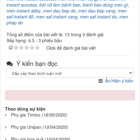
instant success
,
bột nở làm bánh bao
,
bánh bao dùng men gì
,
men instant abby
,
men dau bep do
,
men dau bep vang
,
men
saf-instant đỏ
,
men saf-instant vang
,
men saf-instant do
,
men
phap do
Tổng số điểm của bài viết là: 13 trong 3 đánh giá
Xếp hạng:
4.3
-
3
phiếu bầu
Click để đánh giá bài viết
Ý kiến bạn đọc
Ẩn/Hiện ý kiến
Theo dòng sự kiện
Phụ gia Timico
(16/05/2020)
Phụ gia Unipan
(10/04/2020)
Phụ gia hoa quả
(10/04/2020)