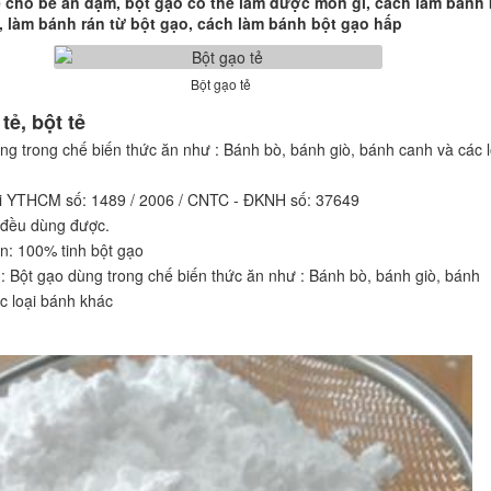
ẻ cho bé ăn dặm, bột gạo có thể làm được món gì, cách làm bánh 
, làm bánh rán từ bột gạo, cách làm bánh bột gạo hấp
Bột gạo tẻ
tẻ, bột tẻ
ng trong chế biến thức ăn như : Bánh bò, bánh giò, bánh canh và các l
ại YTHCM số: 1489 / 2006 / CNTC - ĐKNH số: 37649
đều dùng được.
: 100% tinh bột gạo
 Bột gạo dùng trong chế biến thức ăn như : Bánh bò, bánh giò, bánh
c loại bánh khác