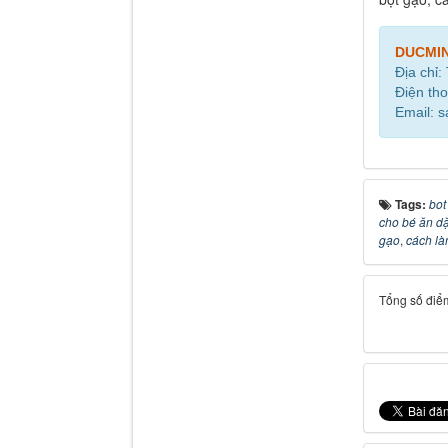
DUCMI
Địa chỉ:
Điện tho
Email: 
Tags:
bot
cho bé ăn d
gạo
,
cách là
Tổng số điểm