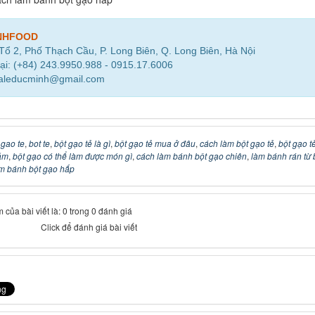
NHFOOD
 Tổ 2, Phố Thạch Cầu, P. Long Biên, Q. Long Biên, Hà Nội
ại: (+84) 243.9950.988 - 0915.17.6006
saleducminh@gmail.com
 gao te
,
bot te
,
bột gạo tẻ là gì
,
bột gạo tẻ mua ở đâu
,
cách làm bột gạo tẻ
,
bột gạo t
ặm
,
bột gạo có thể làm được món gì
,
cách làm bánh bột gạo chiên
,
làm bánh rán từ 
m bánh bột gạo hấp
 của bài viết là: 0 trong 0 đánh giá
Click để đánh giá bài viết