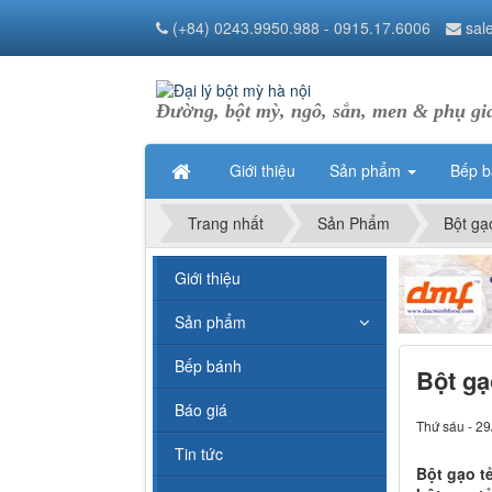
(+84) 0243.9950.988 - 0915.17.6006
sal
Đường, bột mỳ, ngô, sắn, men & phụ gi
Giới thiệu
Sản phẩm
Bếp 
Trang nhất
Sản Phẩm
Bột gạ
Giới thiệu
Sản phẩm
Bếp bánh
Bột gạ
Báo giá
Thứ sáu - 29
Tin tức
Bột gạo tẻ