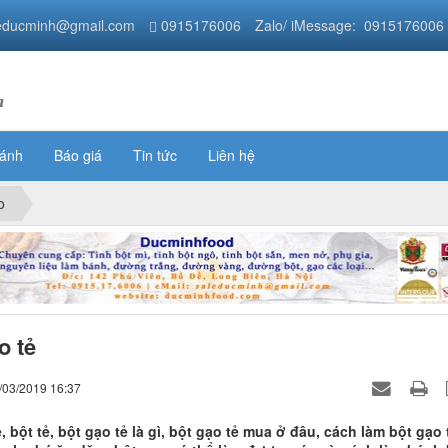
educminh@gmail.com
0915176006
Zalo/ iMessage: 0915176006
a
bánh
Báo giá
Tin tức
Liên hệ
o
o tẻ
/03/2019 16:37
, bột tẻ, bột gạo tẻ là gì, bột gạo tẻ mua ở đâu, cách làm bột gạo 