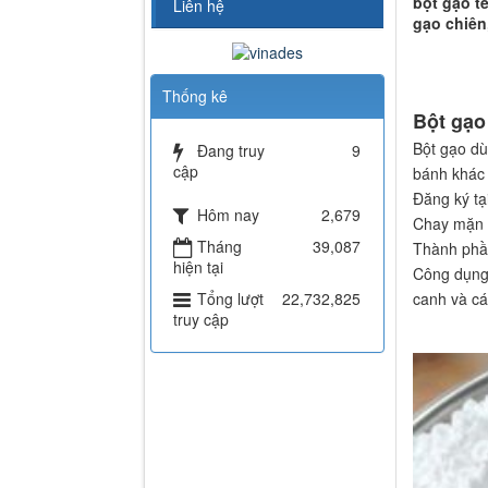
bột gạo t
Liên hệ
gạo chiên
Thống kê
Bột gạo 
Bột gạo dù
Đang truy
9
cập
bánh khác
Đăng ký t
Hôm nay
2,679
Chay mặn 
Tháng
39,087
Thành phần
hiện tại
Công dụng:
Tổng lượt
22,732,825
canh và cá
truy cập