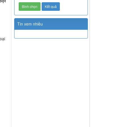
bột
Tin xem nhiều
oại