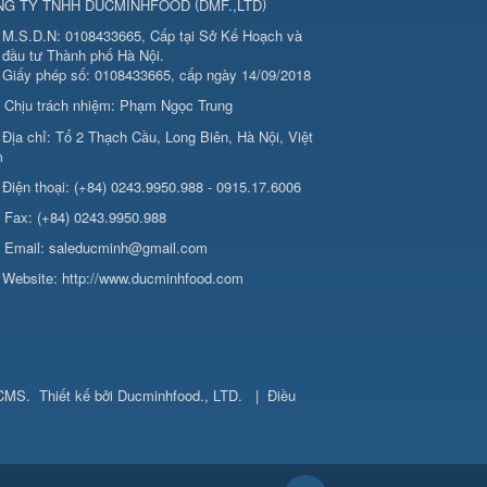
(
)
NG TY TNHH DUCMINHFOOD
DMF.,LTD
M.S.D.N: 0108433665, Cấp tại Sở Kế Hoạch và
đầu tư Thành phố Hà Nội.
Giấy phép số: 0108433665, cấp ngày 14/09/2018
Chịu trách nhiệm:
Phạm Ngọc Trung
Địa chỉ:
Tổ 2 Thạch Cầu, Long Biên, Hà Nội, Việt
m
Điện thoại:
(+84) 0243.9950.988 - 0915.17.6006
Fax:
(+84) 0243.9950.988
Email:
saleducminh@gmail.com
Website:
http://www.ducminhfood.com
 CMS
.
Thiết kế bởi
Ducminhfood., LTD
.
|
Điều