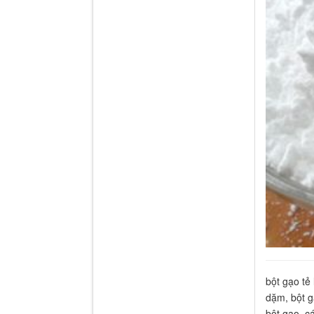
bột gạo tẻ 
dặm, bột g
bột gạo, c