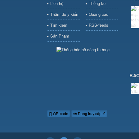
Liên hệ
Thống kê
Thăm dò ý kiến
Quảng cáo
Tìm kiếm
RSS-feeds
Sản Phẩm
BÁO
QR-code
Đang truy cập: 9