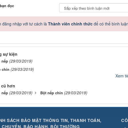
 bạn đọc
 đăng nhập với tư cách là
Thành viên chính thức
để có thể bình luậ
 sự kiện
(29/03/2019)
o nếp
(29/03/2019)
 chín
Xem tiế
 cũ hơn
(29/03/2019)
(29/03/2019)
o nếp
Bột nếp chín
NH SÁCH BẢO MẬT THÔNG TIN, THANH TOÁN,
CÔ
 CHUYỂN, BẢO HÀNH, BỒI THƯỜNG