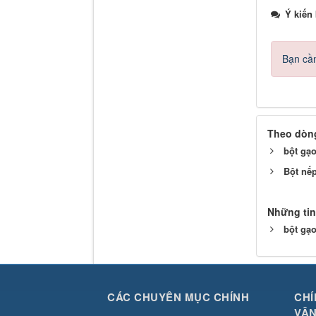
Ý kiến
Bạn cần
Theo dòng
bột gạ
Bột nếp
Những tin
bột gạ
CÁC CHUYÊN MỤC CHÍNH
CHÍ
VẬN