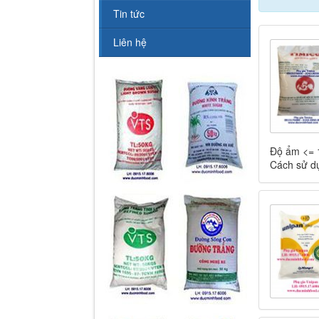
Tin tức
Liên hệ
Độ ẩm <= 
Cách sử dụ