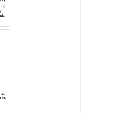
 chả
king
y,
ub,
tất
t và