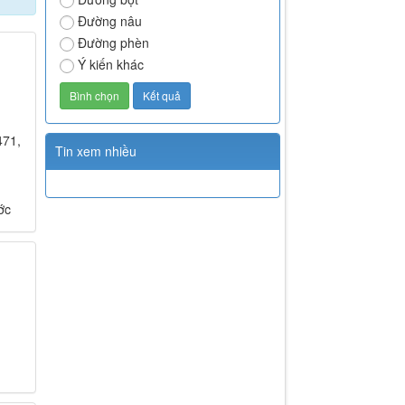
Đường nâu
Đường phèn
Ý kiến khác
471,
Tin xem nhiều
ớc