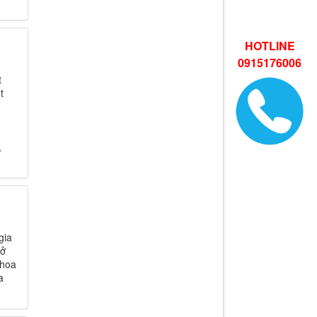
HOTLINE
0915176006
t
t
,
gia
 ở
 hoa
a