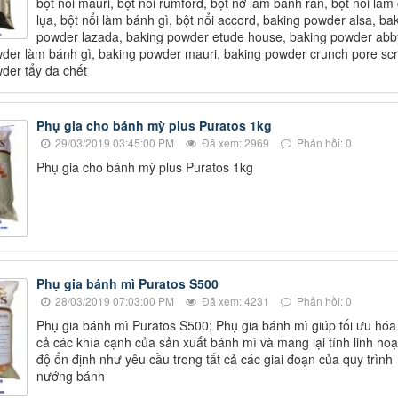
bột nổi mauri, bột nổi rumford, bột nở làm bánh rán, bột nổi làm
lụa, bột nổi làm bánh gì, bột nổi accord, baking powder alsa, ba
powder lazada, baking powder etude house, baking powder abb
der làm bánh gì, baking powder mauri, baking powder crunch pore scr
der tẩy da chết
Phụ gia cho bánh mỳ plus Puratos 1kg
29/03/2019 03:45:00 PM
Đã xem: 2969
Phản hồi: 0
Phụ gia cho bánh mỳ plus Puratos 1kg
Phụ gia bánh mì Puratos S500
28/03/2019 07:03:00 PM
Đã xem: 4231
Phản hồi: 0
Phụ gia bánh mì Puratos S500; Phụ gia bánh mì giúp tối ưu hóa 
cả các khía cạnh của sản xuất bánh mì và mang lại tính linh hoạ
độ ổn định như yêu cầu trong tất cả các giai đoạn của quy trình
nướng bánh