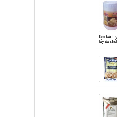
làm bánh g
tẩy da chế