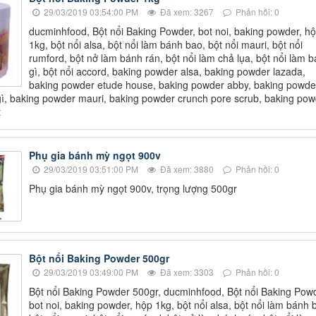
29/03/2019 03:54:00 PM
Đã xem: 3267
Phản hồi: 0
ducminhfood, Bột nổi Baking Powder, bot noi, baking powder, h
1kg, bột nổi alsa, bột nổi làm bánh bao, bột nổi mauri, bột nổi
rumford, bột nở làm bánh rán, bột nổi làm chả lụa, bột nổi làm 
gì, bột nổi accord, baking powder alsa, baking powder lazada,
baking powder etude house, baking powder abby, baking powde
ì, baking powder mauri, baking powder crunch pore scrub, baking pow
t
Phụ gia bánh mỳ ngọt 900v
29/03/2019 03:51:00 PM
Đã xem: 3880
Phản hồi: 0
Phụ gia bánh mỳ ngọt 900v, trọng lượng 500gr
Bột nổi Baking Powder 500gr
29/03/2019 03:49:00 PM
Đã xem: 3303
Phản hồi: 0
Bột nổi Baking Powder 500gr, ducminhfood, Bột nổi Baking Powd
bot noi, baking powder, hộp 1kg, bột nổi alsa, bột nổi làm bánh 