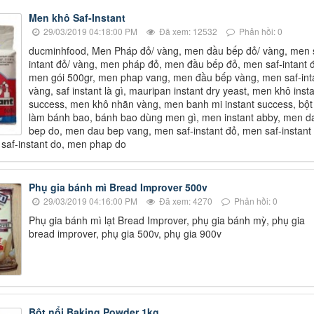
Men khô Saf-Instant
29/03/2019 04:18:00 PM
Đã xem: 12532
Phản hồi: 0
ducminhfood, Men Pháp đỏ/ vàng, men đầu bếp đỏ/ vàng, men 
intant đỏ/ vàng, men pháp đỏ, men đầu bếp đỏ, men saf-intant 
men gói 500gr, men phap vang, men đầu bếp vàng, men saf-int
vàng, saf instant là gì, mauripan instant dry yeast, men khô inst
success, men khô nhãn vàng, men banh mi instant success, bột
làm bánh bao, bánh bao dùng men gì, men instant abby, men d
bep do, men dau bep vang, men saf-instant đỏ, men saf-instant
saf-instant do, men phap do
Phụ gia bánh mì Bread Improver 500v
29/03/2019 04:16:00 PM
Đã xem: 4270
Phản hồi: 0
Phụ gia bánh mì lạt Bread Improver, phụ gia bánh mỳ, phụ gia
bread improver, phụ gia 500v, phụ gia 900v
Bột nổi Baking Powder 1kg