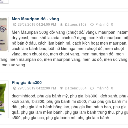
Men Mauripan đỏ - vàng
29/03/2019 04:24:00 PM
Đã xem: 8108
Phản hồi: 0
Men Mauripan 500g đỏ/ vàng (chuột đỏ/ vàng), mauripan instan
dry yeast, men khô lazada, cách sử dụng men khô mauripan, bộ
nở bán ở đâu, cách làm bánh mì, cách kích hoạt men mauripan,
cách làm bánh bao, bột nở kim nga, men chuột đỏ, men chuột
vàng, men chuot do, men chuot vang, men mauripan đỏ, men
vàng, men mauripan do, men mauripan vang, men úc đỏ, men úc vàng
, men uc vang
Phụ gia ibis300
29/03/2019 04:22:00 PM
Đã xem: 3864
Phản hồi: 0
ducminhfood, phụ gia bánh mỳ, phu gia ibis300, kích xanh, phụ 
kích xanh, ibis300, phụ gia bánh mì s500, mua phụ gia bánh mì
đâu, phụ gia làm bánh bông lan, phụ gia làm bánh bao, phụ gia
quả, phụ gia làm mềm bánh, phụ gia làm bánh trung thu, phụ gi
s500, phụ gia ucc, phụ gia bánh mì, phụ gia làm bánh