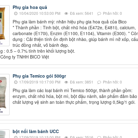
Phụ gia hoa quả
10/04/2020 10:53:00 PM
Đã xem: 5641
Phản hồi: 0
Phụ gia làm bánh mỳ: nhãn hiệu phụ gia hoa quả của Bico
* Thành phần : Tinh bột, chất nhũ hóa (E472e, E481i), calcium,
carbonate (E170i), Enzim (E1100, E1104), Vitamin (E300). * Cô
dụng : Cải thiện tính ổn định bột nhào, giúp bánh mì nở xốp, cấ
trúc đồng nhất, vỏ bánh đẹp.
 : 0.5 – 0.7% tính trên khối lượng bột.
: Công ty TNHH BICO Việt
Phụ gia Temico gói 500gr
17/09/2019 10:17:00 PM
Đã xem: 3851
Phản hồi: 0
Phụ gia làm các loại bánh mì Temico 500gr, thành phần gồm:
enzym, chất nhũ hóa, bột mì, bột đậu nành, sản phẩm đảm bảo
chất lượng vệ sinh an toàn thực phẩm, trọng lượng 0,5kg/1 gói.
bột nổi làm bánh UCC
17/09/2019 10:15:00 PM
Đã xem: 3516
Phản hồi: 0