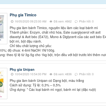
Phụ gia Timico
16/05/2020 09:23:00 AM
Đã xem: 4662
Phản hồi: 0
Phụ gia làm bánh Timico, nguyên liệu làm các loại bánh mì
Thành phần: Enzym, chất nhũ hóa, Este cuarglycerol với axit
diaxetyl & Axit béo (E472), Mono & Diglycerit của các axit béo E
bột mì, bột đậu nành.
Chỉ tiêu chất lượng chủ yếu:
10%; độ chua: 4-6ml NaOH 1N/100g.
ng: theo tỷ lệ từ 3g-5g cho 1kg bột, trộn đều với bột trước khi thêm nư
Phụ gia Unipan
10/04/2020 10:54:00 PM
Đã xem: 4836
Phản hồi: 0
Phụ gia làm bánh Unipan có Dạng bột, màu trắng
Cách sử dụng: Tỷ lệ: 0,3% – 0,5%
Ứng dựng: * Các loại bánh mì ngọt, bánh mì lạt (đặc ruột)