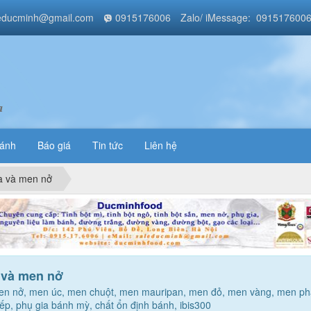
educminh@gmail.com
0915176006
Zalo/ iMessage: 091517600
a
bánh
Báo giá
Tin tức
Liên hệ
a và men nở
 và men nở
men nở, men úc, men chuột, men mauripan, men đỏ, men vàng, men ph
p, phụ gia bánh mỳ, chất ổn định bánh, ibis300