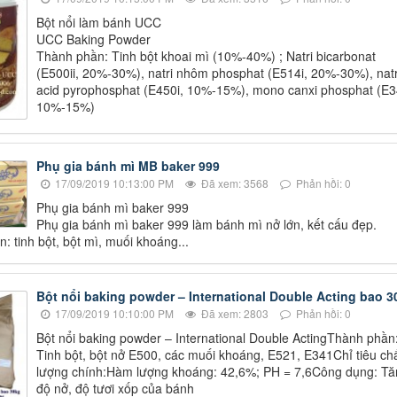
Bột nổi làm bánh UCC
UCC Baking Powder
Thành phần: Tinh bột khoai mì (10%-40%) ; Natri bicarbonat
(E500ii, 20%-30%), natri nhôm phosphat (E514i, 20%-30%), natr
acid pyrophosphat (E450i, 10%-15%), mono canxi phosphat (E3
10%-15%)
Phụ gia bánh mì MB baker 999
17/09/2019 10:13:00 PM
Đã xem: 3568
Phản hồi: 0
Phụ gia bánh mì baker 999
Phụ gia bánh mì baker 999 làm bánh mì nở lớn, kết cấu đẹp.
: tinh bột, bột mì, muối khoáng...
Bột nổi baking powder – International Double Acting bao 3
17/09/2019 10:10:00 PM
Đã xem: 2803
Phản hồi: 0
Bột nổi baking powder – International Double ActingThành phần
Tinh bột, bột nở E500, các muối khoáng, E521, E341Chỉ tiêu ch
lượng chính:Hàm lượng khoáng: 42,6%; PH = 7,6Công dụng: Tă
độ nở, độ tươi xốp của bánh