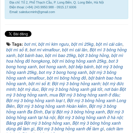
Địa chỉ: Tổ 2, Phố Thạch Cầu, P. Long Biên, Q. Long Biên, Hà Nội
Điện thoại: (+84) 243.9950.988 - 0915.17.6006
Email: saleducminh@gmail.com
Tags:
bot mi
,
bột mì kim ngưu
,
bột mì 25kg
,
bột mì cái cân
,
bột mì số 8
,
bot mi vimaflour
,
bột mì cái lân
,
Bột mì 3 bông hồng
xanh
,
bột bánh bao
,
bột mì bao 25kg
,
bột 3 bông hồng
,
bột mì
hoa hồng đỏ hongkong
,
bột mì bông hồng xanh 25kg
,
bot 3
bong hong xanh
,
bot hong xanh
,
bột bếp bánh
,
bột mỳ 3 bông
hồng xanh 25kg
,
bot my 3 bong hong xanh
,
bột mỳ 3 bông
hồng xanh vimaflour
,
bột mì bông hồng đỏ
,
bột bánh bao hoa
hồng xanh
,
bột mì số 8; Bột mỳ 3 bông hồng xanh; bột mỳ đức
minh; bột mỳ duc
,
Bột mỳ 3 bông hồng xanh giá tốt
,
nơi bán Bột
mỳ 3 bông hồng xanh
,
mua Bột mỳ 3 bông hồng xanh ở đâu;
Bột mỳ 3 bông hồng xanh loại t
,
Bột mỳ 3 bông hồng xanh Long
Biên
,
Bột mỳ 3 bông hồng xanh Hoàn kiếm
,
Bột mỳ 3 bông
hồng xanh Ba Đình
,
Đại lý Bột mỳ 3 bông hồng xanh
,
Bột mỳ 3
bông hồng xanh tại hà nội
,
Bột mỳ 3 bông hồng xanh ở hà nội;
Bảng giá Bột mỳ 3 bông hồng xan
,
Bột mỳ 3 bông hồng xanh
dùng để làm gì
,
Bột mỳ 3 bông hồng xanh để làm gì
,
cách làm