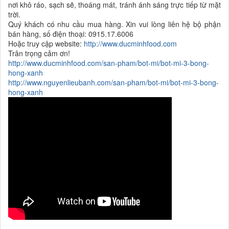
nơi khô ráo, sạch sẽ, thoáng mát, tránh ánh sáng trực tiếp từ mặt
trời.
Quý khách có nhu cầu mua hàng. Xin vui lòng liên hệ bộ phận
bán hàng, số điện thoại: 0915.17.6006
Hoặc truy cập website:
http://www.ducminhfood.com
Trân trọng cảm ơn!
http://www.ducminhfood.com/san-pham/bot-mi/bot-mi-3-bong-
hong-xanh
http://www.nguyenlieubanh.com/san-pham/bot-mi/bot-mi-3-bong-
hong-xanh