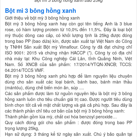
Bột mì 3 bông hồng xanh bao 25kg
Bột mì 3 bông hồng xanh
Giới thiệu về bột mỳ 3 bông hồng xanh
Bột mỳ 3 bông hồng xanh hay còn gọi tên tiếng Anh là 3 blue
rose, có hàm lượng protein từ 10,0% đến 11,5%. Đây là loại bột
mỳ thuộc dòng cao cấp, có khối lượng tịnh là 25kg được đóng
trong bao PP (bao dứa) kín, được sản xuất tại Việt Nam do Công
ty TNHH Sản xuất Bột mỳ Vimaflour. Công ty đã đạt chứng chỉ
ISO 9001: 2015 và chứng nhận HACCP (*). Công ty có địa chỉ
nhà máy tại: Khu Công nghiệp Cái Lân, tỉnh Quảng Ninh, Việt
Nam. Số XNCB của sản phẩm: 17/2014/YTQN-XNCB; TCCS:
04.2014/TCCS VMF.
Bột mỳ 3 bông hồng xanh phù hợp để làm nguyên liệu chuyên
dùng cho sản xuất các loại bánh, bánh bao, bánh màn thầu
(mántóu), dùng chế biến món ăn, súp ....
Các sản phẩm được làm từ nguồn nguyên liệu là bột mỳ 3 bông
hồng xanh luôn cho tiêu chuẩn giá trị cao. Được người tiêu dùng
bình chọn tốt cả về mặt chất lượng và giá cả phù hợp. Sau đây là
các thành phần chỉ tiêu cơ bản của bột mỳ 3 bông hồng xanh:
Thành phần gồm lúa mỳ, chất oxi hóa benzoyl peroxide…
Quy cách đóng gói cho sản phẩm : được đóng trong bao PP
trọng lượng 25kg,
Hạn sử dụng: 3 tháng kể từ ngày sản xuất. Chú ý bảo quản tại