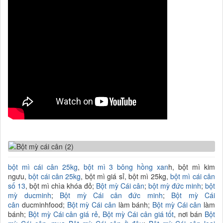
bột mì cái cân 25kg
,
bột mì 3 bông hồng xan
h, bột mì kim
ngưu,
bột cái cân 25kg
, bột mì giá sỉ, bột mì 25kg,
bột mì cái cân
số 13
, bột mì chìa khóa đỏ;
Bột mỳ Cái cân
;
bột mỳ đức minh
;
bột
mỳ ducminh
;
Bột mỳ Cái cân đức minh
;
Bột mỳ Cái
cân
ducminhfood;
Bột mỳ Cái cân
làm bánh;
Bột mỳ Cái cân
làm
bánh;
Bột mỳ Cái cân giá rẻ
,
Bột mỳ Cái cân giá tốt
, nơi bán
Bột