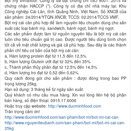
Bột mỳ Vimaflour. Công ty đã đạt chứng chỉ ISO 9001: 2015 và
chứng nhận HACCP (*). Công ty có địa chỉ nhà máy tại: Khu
Công nghiệp Cái Lân, tỉnh Quảng Ninh, Việt Nam. Số XNCB của
sản phẩm: 24/2014/YTQN-XNCB; TCCS: 02.2014/TCCS VMF.
Bột mỳ cái cân phù hợp để làm nguyên liệu chuyên dùng cho sản
xuất các loại bánh mỳ, sandwich, bánh ngọt, bánh mỳ ngọt.
Các sản phẩm được làm từ nguồn nguyên liệu là bột mỳ cái cân
luôn cho tiêu chuẩn giá trị cao. Được người tiêu dùng bình chọn
tốt cả về mặt chất lượng và giá cả phù hợp. Sau đây là các thành
phần chỉ tiêu cơ bản của bột mỳ cái cân:
a, Hàm lượng protein đạt từ 11,5 đến 12,5%
b, Hàm lượng Glutein ướt đạt từ 32% đến 35%
c, Thành phần thủy phần đạt từ 12,5% đến 14,5%
d, Hàm lượng tro đạt từ 0,52 đến 0,62%
Quy cách đóng gói cho sản phẩm : được đóng trong bao PP
trọng lượng 25kg,
Hạn sử dụng: 3 tháng kể từ ngày sản xuất.
Quý khách có nhu cầu mua hàng. Xin vui lòng liên hệ bộ phận
bán hàng, số điện thoại: 0915.17.6006
Hoặc truy cập website:
http://www.ducminhfood.com
Trân trọng cảm ơn!
http://www.ducminhfood.com/san-pham/bot-mi/bot-mi-cai-can
http://www.nguyenlieubanh.com/san-pham/bot-mi/bot-mi-cai-can-
25kg