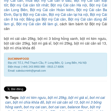
mỳ Cái cân
,
mua Bột mỳ Cái cân ở đâu
;
Bột mỳ Cái cân loại
tốt
;
Bột mỳ Cái cân tốt nhất
;
Bột mỳ Cái cân Hà nội
,
Bột mỳ Cái
cân Long Biên
,
Bột mỳ Cái cân Hoàn kiếm
,
Bột mỳ Cái cân Ba
Đình
,
Đại lý Bột mỳ Cái cân
,
Bột mỳ Cái cân tại hà nội
,
Bột mỳ Cái
cân ở hà nội
;
Bảng giá Bột mỳ Cái cân
,
Bột mỳ Cái cân dùng để
làm gì
,
Bột mỳ Cái cân để làm gì
, cách làm bánh từ Bột mỳ Cái
cân
bột mì cái cân 25kg, bột mì 3 bông hồng xanh, bột mì kim ngưu,
bột cái cân 25kg, bột mì giá sỉ, bột mì 25kg, bột mì cái cân số 13,
bột mì chìa khóa đỏ
DUCMINHFOOD
Địa chỉ: Tổ 2, Phố Thạch Cầu, P. Long Biên, Q. Long Biên, Hà Nội
Điện thoại: (+84) 243.9950.988 - 0915.17.6006
Email: saleducminh@gmail.com
Tags:
bột mì kim ngưu
,
bột mì 25kg
,
bột mì giá sỉ
,
bot mi cai
can
,
bột mì chìa khóa đỏ
,
bột mì cái cân số 13
,
bột mì 3 bông
hồng xanh
,
bot my cai can
,
bot cai can
,
balance flour
,
bột mỳ