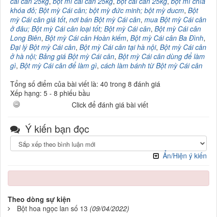
cái cân 25kg
,
bột mì cái cân 25kg
,
bột cái cân 25kg
,
bột mì chìa
khóa đỏ; Bột mỳ Cái cân; bột mỳ đức minh; bột mỳ ducm
,
Bột
mỳ Cái cân giá tốt
,
nơi bán Bột mỳ Cái cân
,
mua Bột mỳ Cái cân
ở đâu; Bột mỳ Cái cân loại tốt; Bột mỳ Cái cân
,
Bột mỳ Cái cân
Long Biên
,
Bột mỳ Cái cân Hoàn kiếm
,
Bột mỳ Cái cân Ba Đình
,
Đại lý Bột mỳ Cái cân
,
Bột mỳ Cái cân tại hà nội
,
Bột mỳ Cái cân
ở hà nội; Bảng giá Bột mỳ Cái cân
,
Bột mỳ Cái cân dùng để làm
gì
,
Bột mỳ Cái cân để làm gì
,
cách làm bánh từ Bột mỳ Cái cân
Tổng số điểm của bài viết là: 40 trong 8 đánh giá
Xếp hạng:
5
-
8
phiếu bầu
Click để đánh giá bài viết
Ý kiến bạn đọc
Ẩn/Hiện ý kiến
Theo dòng sự kiện
Bột hoa ngọc lan số 13
(09/04/2022)