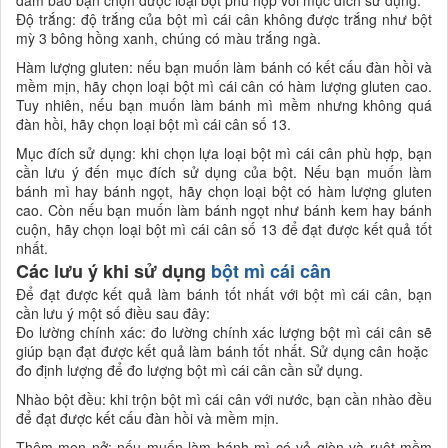
Độ trắng: độ trắng của bột mì cái cân không được trắng như bột
mỳ 3 bông hồng xanh, chúng có màu trắng ngà.
Hàm lượng gluten: nếu bạn muốn làm bánh có kết cấu đàn hồi và
mềm mịn, hãy chọn loại bột mì cái cân có hàm lượng gluten cao.
Tuy nhiên, nếu bạn muốn làm bánh mì mềm nhưng không quá
đàn hồi, hãy chọn loại bột mì cái cân số 13.
Mục đích sử dụng: khi chọn lựa loại bột mì cái cân phù hợp, bạn
cần lưu ý đến mục đích sử dụng của bột. Nếu bạn muốn làm
bánh mì hay bánh ngọt, hãy chọn loại bột có hàm lượng gluten
cao. Còn nếu bạn muốn làm bánh ngọt như bánh kem hay bánh
cuộn, hãy chọn loại bột mì cái cân số 13 để đạt được kết quả tốt
nhất.
Các lưu ý khi sử dụng
bột mì cái cân
Để đạt được kết quả làm bánh tốt nhất với bột mì cái cân, bạn
cần lưu ý một số điều sau đây:
Đo lường chính xác: đo lường chính xác lượng bột mì cái cân sẽ
giúp bạn đạt được kết quả làm bánh tốt nhất. Sử dụng cân hoặc
đo định lượng để đo lượng bột mì cái cân cần sử dụng.
Nhào bột đều: khi trộn bột mì cái cân với nước, bạn cần nhào đều
để đạt được kết cấu đàn hồi và mềm mịn.
Thêm men nở: nếu muốn làm bánh mì có vỏ giòn và ruột mềm