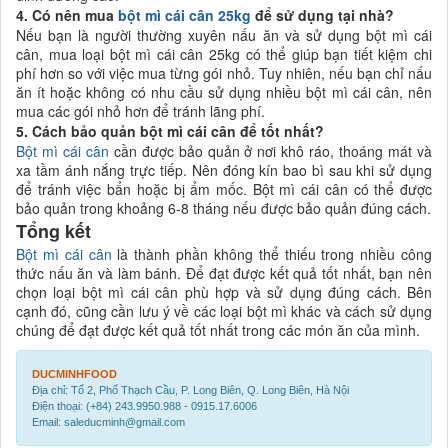
4. Có nên mua
bột mì cái cân 25kg
để sử dụng tại nhà?
Nếu bạn là người thường xuyên nấu ăn và sử dụng bột mì cái
cân, mua loại bột mì cái cân 25kg có thể giúp bạn tiết kiệm chi
phí hơn so với việc mua từng gói nhỏ. Tuy nhiên, nếu bạn chỉ nấu
ăn ít hoặc không có nhu cầu sử dụng nhiều bột mì cái cân, nên
mua các gói nhỏ hơn để tránh lãng phí.
5. Cách bảo quản bột mì cái cân để tốt nhất?
Bột mì cái cân
cần được bảo quản ở nơi khô ráo, thoáng mát và
xa tầm ánh nắng trực tiếp. Nên đóng kín bao bì sau khi sử dụng
để tránh việc bẩn hoặc bị ẩm mốc. Bột mì cái cân có thể được
bảo quản trong khoảng 6-8 tháng nếu được bảo quản đúng cách.
Tổng kết
Bột mì cái cân
là thành phần không thể thiếu trong nhiều công
thức nấu ăn và làm bánh. Để đạt được kết quả tốt nhất, bạn nên
chọn loại bột mì cái cân phù hợp và sử dụng đúng cách. Bên
cạnh đó, cũng cần lưu ý về các loại bột mì khác và cách sử dụng
chúng để đạt được kết quả tốt nhất trong các món ăn của mình.
DUCMINHFOOD
Địa chỉ: Tổ 2, Phố Thạch Cầu, P. Long Biên, Q. Long Biên, Hà Nội
Điện thoại: (+84) 243.9950.988 - 0915.17.6006
Email: saleducminh@gmail.com