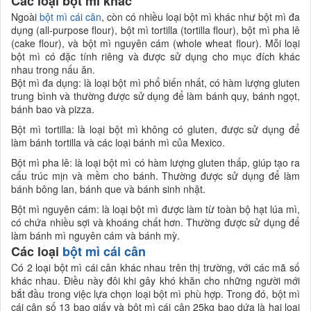
Các loại bột mì khác
Ngoài
bột mì cái cân
, còn có nhiều loại bột mì khác như bột mì đa
dụng (all-purpose flour), bột mì tortilla (tortilla flour), bột mì pha lê
(cake flour), và bột mì nguyên cám (whole wheat flour). Mỗi loại
bột mì có đặc tính riêng và được sử dụng cho mục đích khác
nhau trong nấu ăn.
Bột mì đa dụng: là loại bột mì phổ biến nhất, có hàm lượng gluten
trung bình và thường được sử dụng để làm bánh quy, bánh ngọt,
bánh bao và pizza.
Bột mì tortilla: là loại bột mì không có gluten, được sử dụng để
làm bánh tortilla và các loại bánh mì của Mexico.
Bột mì pha lê: là loại bột mì có hàm lượng gluten thấp, giúp tạo ra
cấu trúc mịn và mềm cho bánh. Thường được sử dụng để làm
bánh bông lan, bánh que và bánh sinh nhật.
Bột mì nguyên cám: là loại bột mì được làm từ toàn bộ hạt lúa mì,
có chứa nhiều sợi và khoáng chất hơn. Thường được sử dụng để
làm bánh mì nguyên cám và bánh mỳ.
Các loại
bột mì cái cân
Có 2 loại bột mì cái cân khác nhau trên thị trường, với các mã số
khác nhau. Điều này đôi khi gây khó khăn cho những người mới
bắt đầu trong việc lựa chọn loại bột mì phù hợp. Trong đó, bột mì
cái cân số 13 bao giấy và bột mì cái cân 25kg bao dứa là hai loại