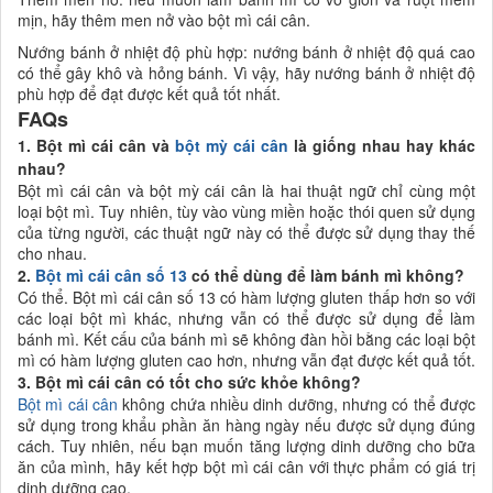
mịn, hãy thêm men nở vào bột mì cái cân.
Nướng bánh ở nhiệt độ phù hợp: nướng bánh ở nhiệt độ quá cao
có thể gây khô và hỏng bánh. Vì vậy, hãy nướng bánh ở nhiệt độ
phù hợp để đạt được kết quả tốt nhất.
FAQs
1. Bột mì cái cân và
bột mỳ cái cân
là giống nhau hay khác
nhau?
Bột mì cái cân và bột mỳ cái cân là hai thuật ngữ chỉ cùng một
loại bột mì. Tuy nhiên, tùy vào vùng miền hoặc thói quen sử dụng
của từng người, các thuật ngữ này có thể được sử dụng thay thế
cho nhau.
2.
Bột mì cái cân số 13
có thể dùng để làm bánh mì không?
Có thể. Bột mì cái cân số 13 có hàm lượng gluten thấp hơn so với
các loại bột mì khác, nhưng vẫn có thể được sử dụng để làm
bánh mì. Kết cấu của bánh mì sẽ không đàn hồi bằng các loại bột
mì có hàm lượng gluten cao hơn, nhưng vẫn đạt được kết quả tốt.
3. Bột mì cái cân có tốt cho sức khỏe không?
Bột mì cái cân
không chứa nhiều dinh dưỡng, nhưng có thể được
sử dụng trong khẩu phần ăn hàng ngày nếu được sử dụng đúng
cách. Tuy nhiên, nếu bạn muốn tăng lượng dinh dưỡng cho bữa
ăn của mình, hãy kết hợp bột mì cái cân với thực phẩm có giá trị
dinh dưỡng cao.