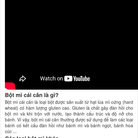
Bột mì cái cân là gì?
Bột mì cái cân là loại bột được sản xuất từ hạt lúa mì cứng (hard
wheat) có hàm lượng gluten cao. Gluten là chất gây đàn hồi cho
bột mì và khi trộn với nước, tạo thành cấu trúc và độ nở cho
bánh. Vì vậy, bột mì cái cân thường được sử dụng để làm các loại
bánh có kết cấu đàn hồi như bánh mì và bánh ngọt, bánh hoa
cúc ...