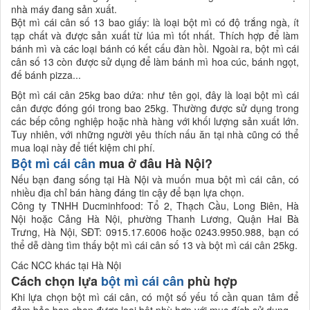
nhà máy đang sản xuất.
Bột mì cái cân số 13 bao giấy: là loại bột mì có độ trắng ngà, ít
tạp chất và được sản xuất từ lúa mì tốt nhất. Thích hợp để làm
bánh mì và các loại bánh có kết cấu đàn hồi. Ngoài ra, bột mì cái
cân số 13 còn được sử dụng để làm bánh mì hoa cúc, bánh ngọt,
đế bánh pizza...
Bột mì cái cân 25kg bao dứa: như tên gọi, đây là loại bột mì cái
cân được đóng gói trong bao 25kg. Thường được sử dụng trong
các bếp công nghiệp hoặc nhà hàng với khối lượng sản xuất lớn.
Tuy nhiên, với những người yêu thích nấu ăn tại nhà cũng có thể
mua loại này để tiết kiệm chi phí.
Bột mì cái cân
mua ở đâu Hà Nội?
Nếu bạn đang sống tại Hà Nội và muốn mua bột mì cái cân, có
nhiều địa chỉ bán hàng đáng tin cậy để bạn lựa chọn.
Công ty TNHH Ducminhfood: Tổ 2, Thạch Cầu, Long Biên, Hà
Nội hoặc Cảng Hà Nội, phường Thanh Lương, Quận Hai Bà
Trưng, Hà Nội, SĐT: 0915.17.6006 hoặc 0243.9950.988, bạn có
thể dễ dàng tìm thấy bột mì cái cân số 13 và bột mì cái cân 25kg.
Các NCC khác tại Hà Nội
Cách chọn lựa
bột mì cái cân
phù hợp
Khi lựa chọn bột mì cái cân, có một số yếu tố cần quan tâm để
đảm bảo bạn chọn được loại bột phù hợp với mục đích sử dụng.