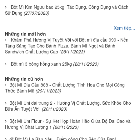
Bột Mì Kim Ngưu bao 25kg: Tác Dụng, Công Dụng và Cách
Sử Dụng
(27/07/2023)
Xem tiếp...
Những tin mới hơn
Khám Phá Hương Vị Tuyệt Vời với Bột mì địa cầu 999 - Nền
Tảng Sáng Tạo Cho Bánh Pizza, Bánh Mì Ngọt và Bánh
Sandwich Chất Lượng Cao
(28/11/2023)
Bột mì 3 bông hồng xanh 25kg
(28/11/2023)
Những tin cũ hơn
Bột Mì Địa Cầu 888 - Chất Lượng Tinh Hoa Cho Mọi Công
Thức Bánh Mì!
(26/11/2023)
Bột Mì Uni dai trung 2 - Hương Vị Chất Lượng, Sức Khỏe Cho
Bữa Ăn Tuyệt Vời!
(26/11/2023)
Bột Mì Uni Flour - Sự Kết Hợp Hoàn Hảo Giữa Độ Dai Cao và
Hương Vị Chất Lượng 1
(26/11/2023)
🌾 Bột Mì La Bàn Nâu - Điểm cộng Cho Bếp Của Bạn!