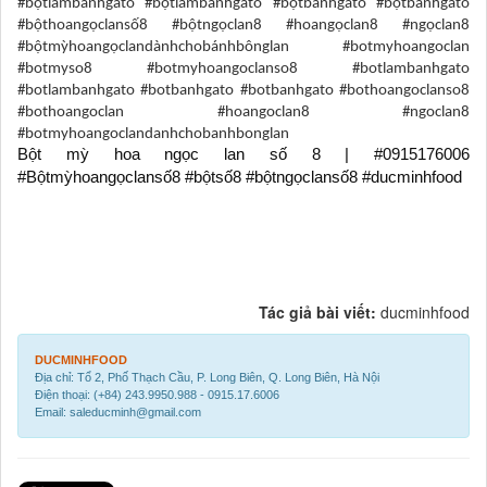
#bộtlàmbánhgatô #bộtlàmbánhgatô #bộtbánhgatô #bộtbánhgatô
#bộthoangọclansố8 #bộtngọclan8 #hoangọclan8 #ngọclan8
#bộtmỳhoangọclandànhchobánhbônglan #botmyhoangoclan
#botmyso8 #botmyhoangoclanso8 #botlambanhgato
#botlambanhgato #botbanhgato #botbanhgato #bothoangoclanso8
#bothoangoclan #hoangoclan8 #ngoclan8
#botmyhoangoclandanhchobanhbonglan
Bột mỳ hoa ngọc lan số 8 | #0915176006
#Bộtmỳhoangọclansố8 #bộtsố8 #bộtngọclansố8 #ducminhfood
Tác giả bài viết:
ducminhfood
DUCMINHFOOD
Địa chỉ: Tổ 2, Phố Thạch Cầu, P. Long Biên, Q. Long Biên, Hà Nội
Điện thoại: (+84) 243.9950.988 - 0915.17.6006
Email: saleducminh@gmail.com