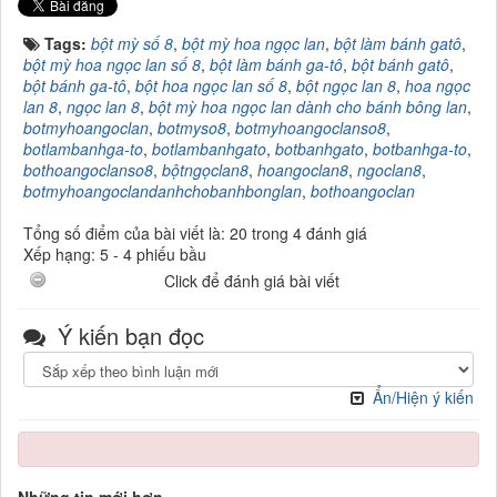
Tags:
bột mỳ số 8
,
bột mỳ hoa ngọc lan
,
bột làm bánh gatô
,
bột mỳ hoa ngọc lan số 8
,
bột làm bánh ga-tô
,
bột bánh gatô
,
bột bánh ga-tô
,
bột hoa ngọc lan số 8
,
bột ngọc lan 8
,
hoa ngọc
lan 8
,
ngọc lan 8
,
bột mỳ hoa ngọc lan dành cho bánh bông lan
,
botmyhoangoclan
,
botmyso8
,
botmyhoangoclanso8
,
botlambanhga-to
,
botlambanhgato
,
botbanhgato
,
botbanhga-to
,
bothoangoclanso8
,
bộtngọclan8
,
hoangoclan8
,
ngoclan8
,
botmyhoangoclandanhchobanhbonglan
,
bothoangoclan
Tổng số điểm của bài viết là: 20 trong 4 đánh giá
Xếp hạng:
5
-
4
phiếu bầu
Click để đánh giá bài viết
Ý kiến bạn đọc
Ẩn/Hiện ý kiến
Những tin mới hơn