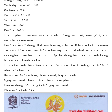
Năng lượng: 300-400 Kcal
Carbohydrate: 70-80%
Protein: 7-9%
Kẽm: 7,09-13,7%
Sắt: 2,78-5,16%
Chất béo: <=3
Đường: <=10
Thành phần: Lúa mỳ, vi chất dinh dưỡng sắt (fe), kẽm (Zn), axit
ascorbic và enzyme
Hướng dẫn sử dụng: Bột mỳ hoa ngọc lan số 8 là loại bột mỳ mềm
cao cấp được sản xuất từ loại lúa mỳ mềm tốt nhất với công nghệ
xay nghiền tiên tiến nhất, phù hợp cho dòng bánh ga-tô, bánh bông
lan cao cấp, bánh cookie.
Thông tin cảnh báo: Sản phẩm chứa protein tạo thành gluten tươi tự
nhiên của lúa mỳ
Bảo quản: Nơi sạch sẽ, thoáng mát, hợp vệ sinh
Ngày sản xuất: được in trên bao bì sản phẩm
Hạn sử dụng: 06 tháng kể từ ngày sản xuất
Khối lượng tịnh: 1kg