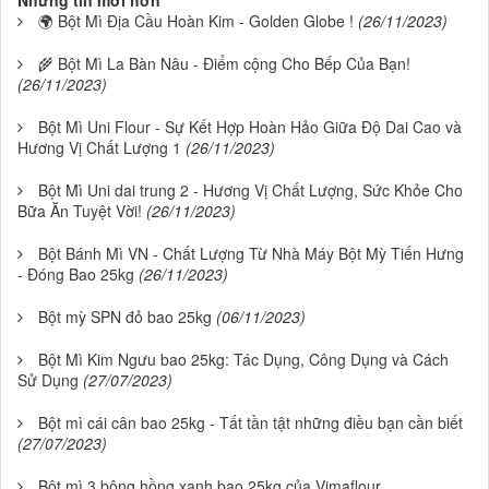
🌍 Bột Mì Địa Cầu Hoàn Kim - Golden Globe !
(26/11/2023)
🌾 Bột Mì La Bàn Nâu - Điểm cộng Cho Bếp Của Bạn!
(26/11/2023)
Bột Mì Uni Flour - Sự Kết Hợp Hoàn Hảo Giữa Độ Dai Cao và
Hương Vị Chất Lượng 1
(26/11/2023)
Bột Mì Uni dai trung 2 - Hương Vị Chất Lượng, Sức Khỏe Cho
Bữa Ăn Tuyệt Vời!
(26/11/2023)
Bột Bánh Mì VN - Chất Lượng Từ Nhà Máy Bột Mỳ Tiến Hưng
- Đóng Bao 25kg
(26/11/2023)
Bột mỳ SPN đỏ bao 25kg
(06/11/2023)
Bột Mì Kim Ngưu bao 25kg: Tác Dụng, Công Dụng và Cách
Sử Dụng
(27/07/2023)
Bột mì cái cân bao 25kg - Tất tần tật những điều bạn cần biết
(27/07/2023)
Bột mì 3 bông hồng xanh bao 25kg của Vimaflour