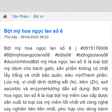
Sản Phẩm
Bột mì
Bột mỳ hoa ngọc lan số 8
Thứ bảy - 09/04/2022 09:23
Bột mỳ hoa ngọc lan số 8 | #0915176006
#Bộtmỳhoangọclansố8 #bộtsố8 #bộtngọclansố8
#ducminhfoodBột mỳ Hoa ngọc lan số 8 là loại bột
mỳ dành cho bánh gatô, sản phẩm không có chất
tẩy trắng và chất bảo quản, siêu mịnThành phần:
Lúa mỳ, vi chất dinh dưỡng sắt (fe), kẽm (Zn), axit
ascorbic và enzymeHướng dẫn sử dụng: Bột mỳ
hoa ngọc lan số 8 là loại bột mỳ mềm cao cấp được
sản xuất từ loại lúa mỳ mềm tốt nhất với công nghệ
xay nghiền tiên tiến nhất, phù hợp cho dòng bánh