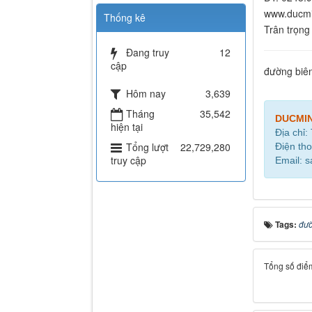
www.ducmi
Thống kê
Trân trọng
Đang truy
12
cập
đường biên
Hôm nay
3,639
Tháng
35,542
DUCMI
hiện tại
Địa chỉ:
Tổng lượt
22,729,280
Điện tho
truy cập
Email: 
Tags:
đườ
Tổng số điểm