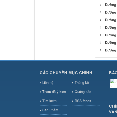
Đường 
Đường 
Đường 
Đường 
Đường 
Đường 
Đường 
CÁC CHUYÊN MỤC CHÍNH
BÁO
Liên hệ
Thống kê
Thăm dò ý kiến
Quảng cáo
Tìm kiếm
RSS-feeds
CHÍ
Sản Phẩm
VẬN