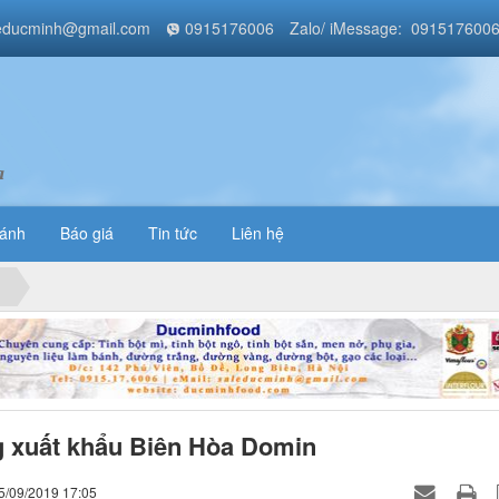
educminh@gmail.com
0915176006
Zalo/ iMessage: 091517600
a
bánh
Báo giá
Tin tức
Liên hệ
 xuất khẩu Biên Hòa Domin
5/09/2019 17:05