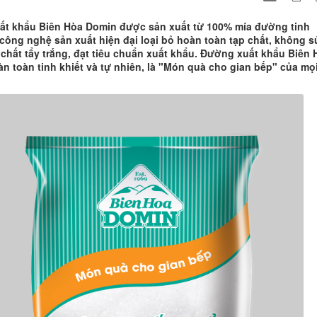
t khẩu Biên Hòa Domin được sản xuất từ 100% mía đường tinh
i công nghệ sản xuất hiện đại loại bỏ hoàn toàn tạp chất, không s
chất tẩy trắng, đạt tiêu chuẩn xuất khẩu. Đường xuất khẩu Biên 
n toàn tinh khiết và tự nhiên, là "Món quà cho gian bếp" của mọ