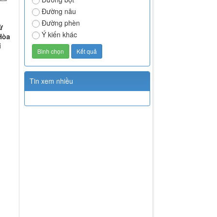
Đường nâu
Đường phèn
ử
Ý kiến khác
Hòa
i
Tin xem nhiều