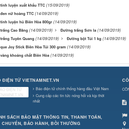
(15/09/2019)
tinh luyện xuất khẩu TTC
(14/09/2019)
đen nữ hoàng TTC
(14/09/2019)
tinh luyện hũ Biên Hòa 800gr
(14/09/2019)
(14/09/2019)
trắng Cao Bằng
Đường trắng Sơn la
(14/09/2019)
(14/09/2019)
trắng Tuyên Quang
Đường bột Túi 1 kg
(14/09/2019)
que Joy Stick Biên Hòa Túi 300 gram
(14/09/2019)
vàng khoáng chất Biên Hòa
 ĐIỆN TỬ VIETNAMNET.VN
CÔ
Báo điện tử chính thống hàng đầu Việt Nam
CÔ
Cung cấp các tin tức nóng hổi và kịp thời
nhất
NH SÁCH BẢO MẬT THÔNG TIN, THANH TOÁN,
 CHUYỂN, BẢO HÀNH, BỒI THƯỜNG