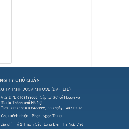
NG TY CHỦ QUẢN
(
)
NG TY TNHH DUCMINHFOOD
DMF.,LTD
M.S.D.N: 0108433665, Cấp tại Sở Kế Hoạch và
đầu tư Thành phố Hà Nội.
Giấy phép số: 0108433665, cấp ngày 14/09/2018
Chịu trách nhiệm:
Phạm Ngọc Trung
Địa chỉ:
Tổ 2 Thạch Cầu, Long Biên, Hà Nội, Việt