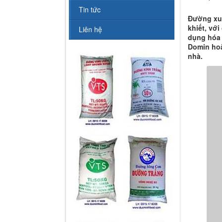
Tin tức
Đường xuấ
khiết, vớ
Liên hệ
dụng hóa 
Domin hoà
nhà.