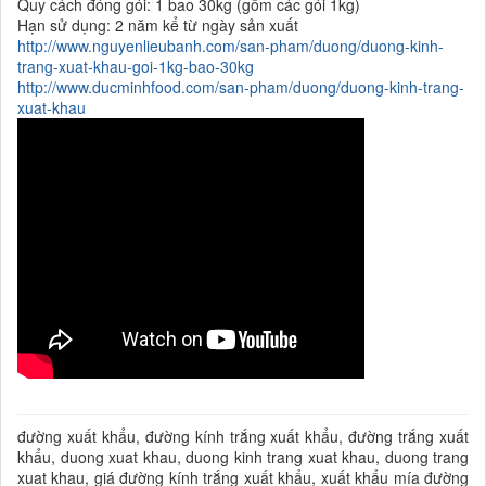
Quy cách đóng gói: 1 bao 30kg (gồm các gói 1kg)
Hạn sử dụng: 2 năm kể từ ngày sản xuất
http://www.nguyenlieubanh.com/san-pham/duong/duong-kinh-
trang-xuat-khau-goi-1kg-bao-30kg
http://www.ducminhfood.com/san-pham/duong/duong-kinh-trang-
xuat-khau
đường xuất khẩu, đường kính trắng xuất khẩu, đường trắng xuất
khẩu, duong xuat khau, duong kinh trang xuat khau, duong trang
xuat khau, giá đường kính trắng xuất khẩu, xuất khẩu mía đường