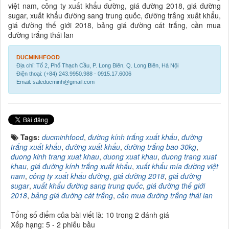
việt nam, công ty xuất khẩu đường, giá đường 2018, giá đường
sugar, xuất khẩu đường sang trung quốc, đường trắng xuất khẩu,
giá đường thế giới 2018, bảng giá đường cát trắng, cần mua
đường trắng thái lan
DUCMINHFOOD
Địa chỉ: Tổ 2, Phố Thạch Cầu, P. Long Biên, Q. Long Biên, Hà Nội
Điện thoại: (+84) 243.9950.988 - 0915.17.6006
Email: saleducminh@gmail.com
Tags:
ducminhfood
,
đường kính trắng xuất khẩu
,
đường
trắng xuất khẩu
,
đường xuất khẩu
,
đường trắng bao 30kg
,
duong kinh trang xuat khau
,
duong xuat khau
,
duong trang xuat
khau
,
giá đường kính trắng xuất khẩu
,
xuất khẩu mía đường việt
nam
,
công ty xuất khẩu đường
,
giá đường 2018
,
giá đường
sugar
,
xuất khẩu đường sang trung quốc
,
giá đường thế giới
2018
,
bảng giá đường cát trắng
,
cần mua đường trắng thái lan
Tổng số điểm của bài viết là: 10 trong 2 đánh giá
Xếp hạng:
5
-
2
phiếu bầu