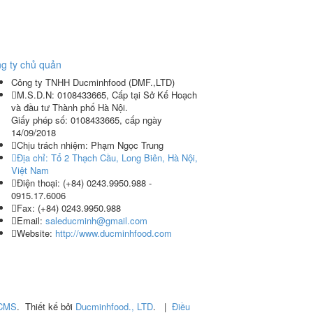
g ty chủ quản
Công ty TNHH Ducminhfood
(
DMF.,LTD
)
M.S.D.N: 0108433665, Cấp tại Sở Kế Hoạch
và đầu tư Thành phố Hà Nội.
Giấy phép số: 0108433665, cấp ngày
14/09/2018
Chịu trách nhiệm:
Phạm Ngọc Trung
Địa chỉ:
Tổ 2 Thạch Cầu, Long Biên, Hà Nội,
Việt Nam
Điện thoại:
(+84) 0243.9950.988 -
0915.17.6006
Fax:
(+84) 0243.9950.988
Email:
saleducminh@gmail.com
Website:
http://www.ducminhfood.com
 CMS
.
Thiết kế bởi
Ducminhfood., LTD
.
|
Điều