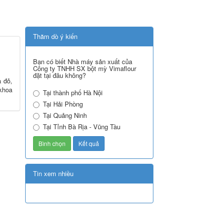
Thăm dò ý kiến
Bạn có biết Nhà máy sản xuất của
Công ty TNHH SX bột mỳ Vimaflour
đặt tại đâu không?
a đỏ,
 khoa
Tại thành phố Hà Nội
Tại Hải Phòng
Tại Quảng Ninh
Tại Tỉnh Bà Rịa - Vũng Tàu
Tin xem nhiều