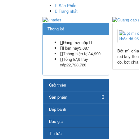
Sản Phẩm
Trang nhất
Thống kê
Đang truy cập
11
Hôm nay
3,087
Bột mì chìa
Tháng hiện tại
34,990
red key flo
Tổng lượt truy
do, bot chi
cập
22,728,728
Giới thiệu
Sản phẩm
Bếp bánh
Báo giá
Tin tức