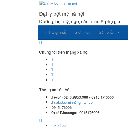
Đại lý bột mỳ hà nội
Đường, bột mỳ, ngô, sắn, men & phụ gia
Trang nhất
Giới thiệu
Sản phẩm
Chúng tôi trên mạng xã hội
Thông tin liên hệ
(+84) 0243.9950.988 - 0915.17.6006
saleducminh@gmail.com
0915176006
Zalo/ iMessage: 0915176006
cake flour