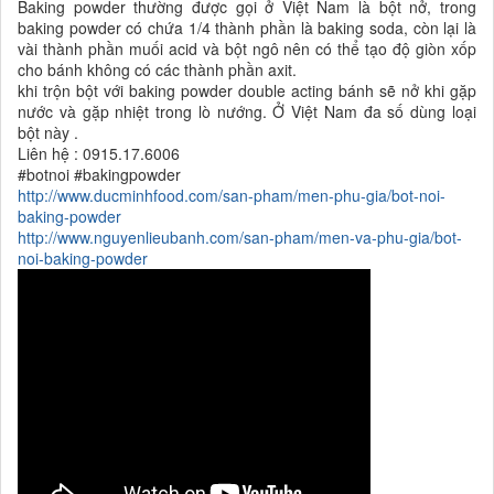
Baking powder thường được gọi ở Việt Nam là bột nở, trong
baking powder có chứa 1/4 thành phần là baking soda, còn lại là
vài thành phần muối acid và bột ngô nên có thể tạo độ giòn xốp
cho bánh không có các thành phần axit.
khi trộn bột với baking powder double acting bánh sẽ nở khi gặp
nước và gặp nhiệt trong lò nướng. Ở Việt Nam đa số dùng loại
bột này .
Liên hệ : 0915.17.6006
#botnoi #bakingpowder
http://www.ducminhfood.com/san-pham/men-phu-gia/bot-noi-
baking-powder
http://www.nguyenlieubanh.com/san-pham/men-va-phu-gia/bot-
noi-baking-powder