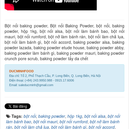
Bột nổi baking powder, Bột nổi Baking Powder, bột nổi, baking
powder, hộp 1kg, bột nổi alsa, bột nổi làm bánh bao, bột nổi
mauri, bột nổi rumford, bột nở làm bánh rán, bột nổi làm chả lụa,
bột nổi làm bánh gì, bột nổi accord, baking powder alsa, baking
powder lazada, baking powder etude house, baking powder abby,
baking powder làm bánh gì, baking powder mauri, baking powder
crunch pore scrub, baking powder tẩy da chết
DUCMINHFOOD
Địa chỉ: Tổ 2, Phố Thạch Cầu, P. Long Biên, Q. Long Biên, Hà Nội
Điện thoại: (+84) 243.9950.988 - 0915.17.6006
Email: saleducminh@gmail.com
Tags:
bột nổi
,
baking powder
,
hộp 1kg
,
bột nổi alsa
,
bột nổi
làm bánh bao
,
bột nổi mauri
,
bột nổi rumford
,
bột nở làm bánh
rán
,
bột nổi làm chả lụa
,
bột nổi làm bánh gì
,
bột nổi accord
,